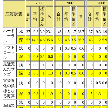
2006
2007
2008
標
標
標
底質調査
合
平
準
合
平
準
合
平
準
％
％
計
均
偏
計
均
偏
計
均
偏
差
差
差
ハード
浅
37
9.3
3.9
23.1
46
11.5
1.7
28.7
37
9.3
1.9
コーラ
深
57
14.3
4.6
35.6
58
14.5
3.5
36.3
48
12
5.9
ル
ソフト
浅
0
0
0
0
1
0.3
0.5
0.6
0
0
0
コーラ
深
1
0.3
0.5
0.6
0
0
0
0
0
0
0
ル
最近死
浅
2
0.5
1
1.3
0
0
0
0
0
0
0
んだサ
深
2
0.5
1
1.3
1
0.3
0.5
0.6
0
0
0
ンゴ
富栄養
浅
0
0
0
0
0
0
0
0
2
0.5
0.6
化の指
標とな
深
3
0.8
1
1.9
0
0
0
0
5
1.3
1
る海藻
浅
0
0
0
0
0
0
0
0
0
0
0
海綿類