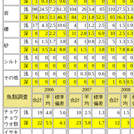
深
1
0.3
0.5
0.6
0
0
0
0
0
0
0
浅
98
24.5
7.2
61.3
104
26
3.4
65
110
27.5
3.3
岩
深
74
18.5
3.1
46.3
84
21
1.8
52.5
65
16.3
3.4
浅
17
4.3
2.5
10.6
4
1
1.2
2.5
6
1.5
1.9
礫
深
8
2
2.2
5
11
2.8
1.5
6.9
10
2.5
1.3
浅
6
1.5
1.7
3.8
4
1
0.8
2.5
5
1.3
1.5
砂
深
14
3.5
3.4
8.8
6
1.5
1
3.8
31
7.8
8.4
浅
0
0
0
0
0
0
0
0
0
0
0
シルト
深
0
0
0
0
0
0
0
0
0
0
0
浅
0
0
0
0
1
0.3
0.5
0.6
0
0
0
その他
深
0
0
0
0
0
0
0
0
1
0.3
0.5
2006
2007
2008
魚類調査
平
標準
平
標準
平
合計
合計
合計
均
偏差
均
偏差
均
チョウ
浅
19
4.8
5.6
10
2.5
1.3
6
1.5
チョウ
深
22
5.5
4.1
23
5.8
1.7
12
3
ウオ類
イサキ