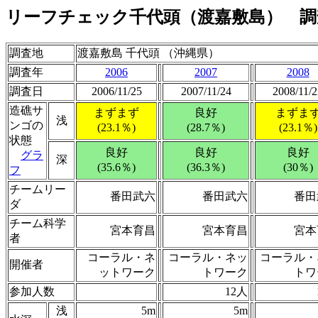
リーフチェック千代頭（渡嘉敷島） 調
調査地
渡嘉敷島 千代頭 （沖縄県）
調査年
2006
2007
2008
調査日
2006/11/25
2007/11/24
2008/11/2
造礁サ
まずまず
良好
まずま
浅
ンゴの
(23.1％)
(28.7％)
(23.1％)
状態
良好
良好
良好
グラ
深
(35.6％)
(36.3％)
(30％)
フ
チームリー
番田武六
番田武六
番田
ダ
チーム科学
宮本育昌
宮本育昌
宮本
者
コーラル・ネ
コーラル・ネッ
コーラル・
開催者
ットワーク
トワーク
トワ
参加人数
12人
浅
5m
5m