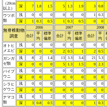
（20cm
深
7
1.8
1.5
5
1.3
1.9
3
0.8
以上）
浅
0
0
0
0
0
0
1
0.3
ウツボ
類
深
1
0.3
0.5
1
0.3
0.5
0
0
2006
2007
2008
無脊椎動物
平
標準
平
標準
平
調査
合計
合計
合計
均
偏差
均
偏差
均
浅
0
0
0
0
0
0
0
0
オトヒ
メエビ
深
0
0
0
2
0.5
1
2
0.5
浅
8
2
1.4
13
3.3
3.4
21
5.3
ガンガ
ゼ類
深
0
0
0
5
1.3
1.5
9
2.3
浅
0
0
0
0
0
0
0
0
パイプ
ウニ
深
0
0
0
0
0
0
0
0
浅
0
0
0
0
0
0
0
0
シラヒ
ゲウニ
深
0
0
0
0
0
0
0
0
浅
4
1
2
0
0
0
0
0
ナマコ
類
深
3
0.8
0.5
0
0
0
1
0.3