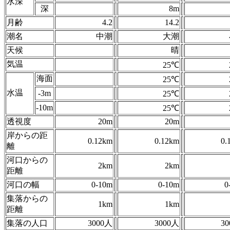
水深
深
8m
月齢
4.2
14.2
潮名
中潮
大潮
天候
晴
気温
25℃
海面
25℃
水温
-3m
25℃
-10m
25℃
透視度
20m
20m
岸からの距
0.12km
0.12km
0.
離
河口からの
2km
2km
距離
河口の幅
0-10m
0-10m
0
集落からの
1km
1km
距離
集落の人口
3000人
3000人
3